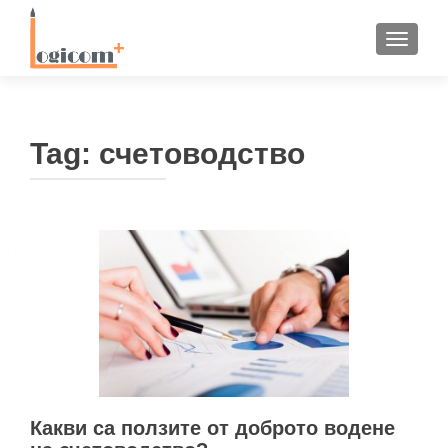
TOGGLE
Tag:
счетоводство
Какви са ползите от доброто водене