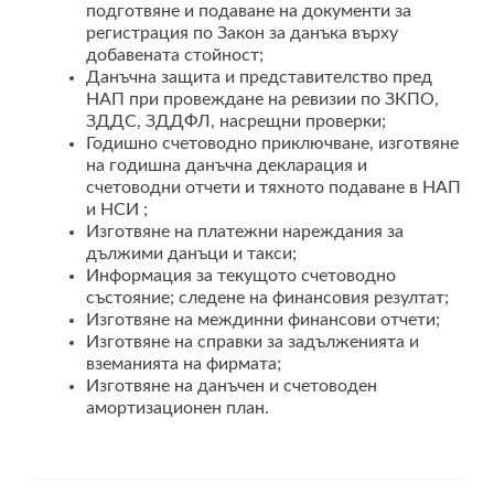
подготвяне и подаване на документи за
регистрация по Закон за данъка върху
добавената стойност;
Данъчна защита и представителство пред
НАП при провеждане на ревизии по ЗКПО,
ЗДДС, ЗДДФЛ, насрещни проверки;
Годишно счетоводно приключване, изготвяне
на годишна данъчна декларация и
счетоводни отчети и тяхното подаване в НАП
и НСИ ;
Изготвяне на платежни нареждания за
дължими данъци и такси;
Информация за текущото счетоводно
състояние; следене на финансовия резултат;
Изготвяне на междинни финансови отчети;
Изготвяне на справки за задълженията и
вземанията на фирмата;
Изготвяне на данъчен и счетоводен
амортизационен план.